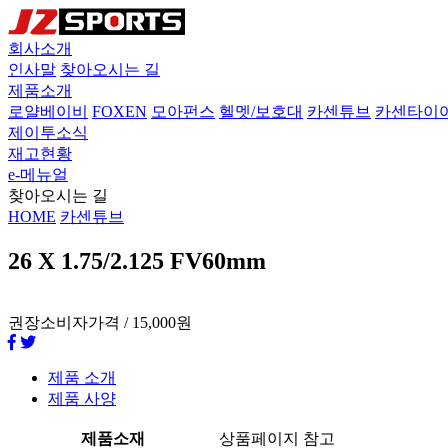
회사소개
인사말
찾아오시는 길
제품소개
로얄베이비
FOXEN
모아펀스
헬멧/보호대
카센튜브
카센타이
제이투소식
재고현황
e-메뉴얼
찾아오시는 길
HOME
카센튜브
26 X 1.75/2.125 FV60mm
권장소비자가격 /
15,000원
제품 소개
제품 사양
제품소재
상품페이지 참고