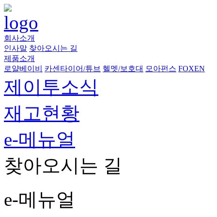
회사소개
인사말
찾아오시는 길
제품소개
로얄베이비
카센타이어/튜브
헬멧/보호대
모아펀스
FOXEN
제이투소식
재고현황
e-메뉴얼
찾아오시는 길
e-메뉴얼