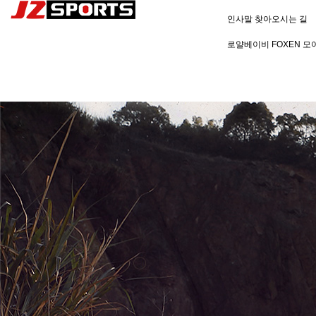
인사말
찾아오시는 길
로얄베이비
FOXEN
모