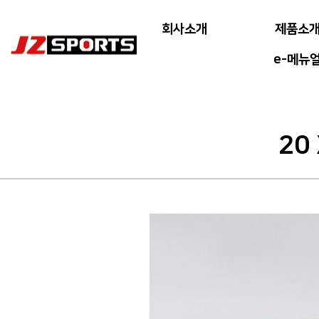
HOME
카센튜브
회사소개
제품소
e-메뉴
20 