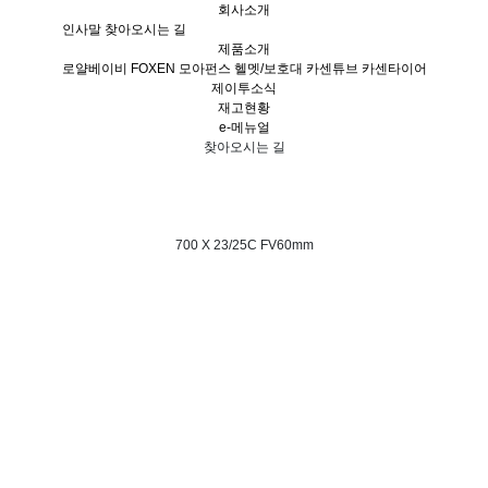
회사소개
인사말
찾아오시는 길
제품소개
로얄베이비
FOXEN
모아펀스
헬멧/보호대
카센튜브
카센타이어
제이투소식
재고현황
e-메뉴얼
찾아오시는 길
700 X 23/25C FV60mm